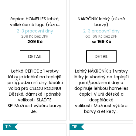
čepice HOMELLES lehká,
NÁKRČNÍK lehký (různé
velké černé logo (různé
barvy)
barvy)
2-3 pracovní dny
2-3 pracovní dny
209 Kč bez DPH
od 169 Kč bez DPH
209 Kč
169 Kč
od
DETAIL
DETAIL
Lehká ČEPICE z 1 vrstvy
Lehký NÁKRČNÍK z 1 vrstvy
látky je ideální na teplejší
látky je vhodný na teplejší
jarní/podzimní dny. Ideální
jarní/podzimní dny a
volba pro CELOU RODINU!
doplňuje lehkou homelles
Dětské, dámské i pánské
čepici. V UNI dětské a
velikosti. SLAĎTE
dospělácké
SE! Možnost výběru barvy.
velikosti. Možnost výběru
Je...
barvy a etikety...
TIP
TIP