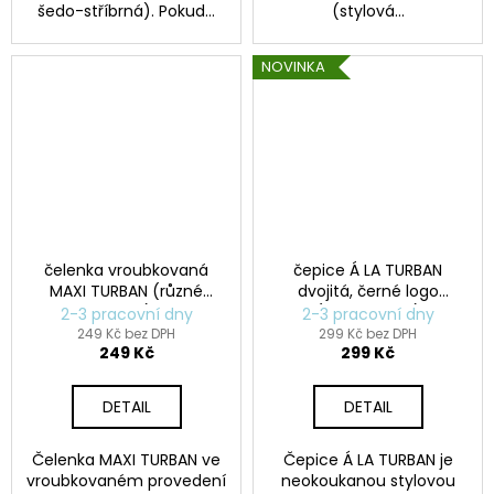
šedo-stříbrná). Pokud...
(stylová...
NOVINKA
čelenka vroubkovaná
čepice Á LA TURBAN
MAXI TURBAN (různé
dvojitá, černé logo
barvy)
(různé barvy)
2-3 pracovní dny
2-3 pracovní dny
249 Kč bez DPH
299 Kč bez DPH
249 Kč
299 Kč
DETAIL
DETAIL
Čelenka MAXI TURBAN ve
Čepice Á LA TURBAN je
vroubkovaném provedení
neokoukanou stylovou