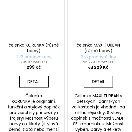
čelenka KORUNKA (různé
čelenka MAXI TURBAN
barvy)
(různé barvy)
2-3 pracovní dny
2-3 pracovní dny
299 Kč bez DPH
od 229 Kč bez DPH
299 Kč
229 Kč
od
DETAIL
DETAIL
Čelenka
Čelenka MAXI TURBAN v
KORUNKA je originální,
dětských i dámských
funkční a stylový doplněk
velikostech je vhodná i na
pro všechny princezny i
chladnější dny. Stylový
frajery! Možnost výběru
doplněk s možností SLADIT
barvy a etikety (stylová
SE s maminkou. Možnost
černá, zlatá nebo menší
výběru barvy a etikety