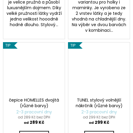
je velice pružná a působí
variantou pro holky i
luxusnějším dojmem. Díky
maminky. Je vyrobena ze
velké pružnosti látky vydrží
2 vrstev látky a je tedy
jedna velikost hooodně
vhodná na chladnější dny.
hodně dlouho. Stylový...
Na výběr ve dvou barvách
v kombinaci...
TIP
TIP
čepice HOMELLES dvojitá
TUNEL stylový volnější
(různé barvy)
nákrčník (různé barvy)
2-3 pracovní dny
2-3 pracovní dny
od 289 Kč bez DPH
od 299 Kč bez DPH
289 Kč
299 Kč
od
od