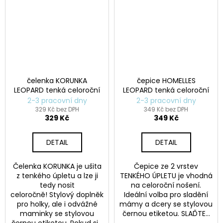
č
u
j
e
m
e
čelenka KORUNKA
čepice HOMELLES
ČEPICE
LEOPARD tenká celoroční
LEOPARD tenká celoroční
HOMELLES
2-3 pracovní dny
2-3 pracovní dny
LEHKÁ
(RŮZNÉ
329 Kč bez DPH
349 Kč bez DPH
329 Kč
349 Kč
BARVY)
199
Kč
DETAIL
DETAIL
Čelenka KORUNKA je ušita
Čepice ze 2 vrstev
z tenkého úpletu a lze ji
TENKÉHO ÚPLETU je vhodná
tedy nosit
na celoroční nošení.
celoročně! Stylový doplněk
Ideální volba pro sladění
pro holky, ale i odvážné
mámy a dcery se stylovou
maminky se stylovou
černou etiketou. SLAĎTE...