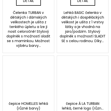
DETAIL
DETAIL
Čelenka TURBAN v
Lehká BASIC čelenka v
dětských i dámských
dětských i dospěláckých
velikostech je ušita z
velikost je ušita z 1 vrstvy
tenkého úpletu a lze ji
látky a je vhodná na
nosit celoročně! Stylový
jaro/podzim. Stylový
doplněk s možností sladit
doplněk s možností SLADIT
se s maminkou. Možnost
SE s celou rodinou. Díky...
výběru barvy...
čepice HOMELLES lehká
čepice Á LA TURBAN
(různé barvy)
lehká, černé logo (různé