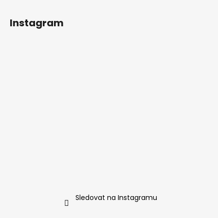
Z
á
Instagram
p
a
t
í
Sledovat na Instagramu