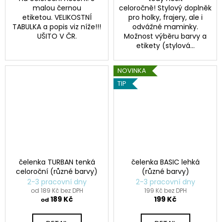
malou černou
celoročně! Stylový doplněk
etiketou. VELIKOSTNÍ
pro holky, frajery, ale i
TABULKA a popis viz níže!!!
odvážné maminky.
UŠITO V ČR.
Možnost výběru barvy a
etikety (stylová...
NOVINKA
TIP
čelenka TURBAN tenká
čelenka BASIC lehká
celoroční (různé barvy)
(různé barvy)
2-3 pracovní dny
2-3 pracovní dny
od 189 Kč bez DPH
199 Kč bez DPH
189 Kč
199 Kč
od