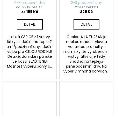
barvy)
2-3 pracovní dny
2-3 pracovní dny
od 199 Kč bez DPH
229 Kč bez DPH
199 Kč
229 Kč
od
DETAIL
DETAIL
Lehká ČEPICE z 1 vrstvy
Čepice Á LA TURBAN je
látky je ideální na teplejší
neokoukanou stylovou
jarní/podzimní dny. Ideální
variantou pro holky i
volba pro CELOU RODINU!
maminky. Je vyrobena z 1
Dětské, dámské i pánské
vrstvy látky a je tedy
velikosti. SLAĎTE SE!
vhodná na teplejší
Možnost výběru barvy a...
jarní/podzimní dny. Na
výběr v mnoha barvách...