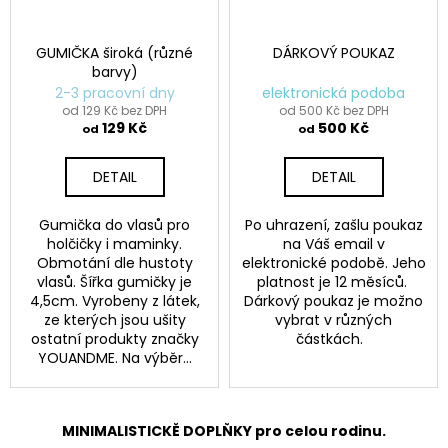
GUMIČKA široká (různé
DÁRKOVÝ POUKAZ
barvy)
2-3 pracovní dny
elektronická podoba
od 129 Kč bez DPH
od 500 Kč bez DPH
129 Kč
500 Kč
od
od
DETAIL
DETAIL
Gumička do vlasů pro
Po uhrazení, zašlu poukaz
holčičky i maminky.
na Váš email v
Obmotání dle hustoty
elektronické podobě. Jeho
vlasů. Šířka gumičky je
platnost je 12 měsíců.
4,5cm. Vyrobeny z látek,
Dárkový poukaz je možno
ze kterých jsou ušity
vybrat v různých
ostatní produkty značky
částkách.
YOUANDME. Na výběr...
MINIMALISTICKĚ DOPLŇKY pro celou rodinu.