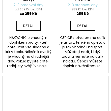
2-3 pracovní dny
2-3 pracovní dny
od 259 Kč bez DPH
289 Kč bez DPH
259 Kč
289 Kč
od
DETAIL
DETAIL
NÁKRČNÍK je vhodným
ČEPICE s otvorem na culík
doplňkem pro ty, kteří
je ušita z tenkého úpletu a
chtějí mít vše sladěno a
je tak vhodná i na sport.
krk v teple. Nákrčník dvojitý
Můžete ji nosit, i když
je vhodný na chladnější
zrovna nemáte na culík
dny. Pokud by jste chtěli
náladu. Čepici můžete
raději stylovější volnější...
doplnit nákrčníkem ze...