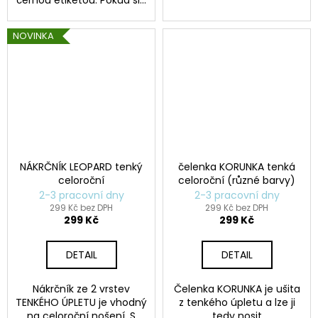
černou etiketou. Pokud si...
NOVINKA
NÁKRČNÍK LEOPARD tenký
čelenka KORUNKA tenká
celoroční
celoroční (různé barvy)
2-3 pracovní dny
2-3 pracovní dny
299 Kč bez DPH
299 Kč bez DPH
299 Kč
299 Kč
DETAIL
DETAIL
Nákrčník ze 2 vrstev
Čelenka KORUNKA je ušita
TENKÉHO ÚPLETU je vhodný
z tenkého úpletu a lze ji
na celoroční nošení. S
tedy nosit