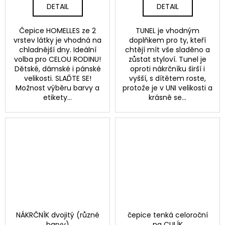
DETAIL
DETAIL
Čepice HOMELLES ze 2
TUNEL je vhodným
vrstev látky je vhodná na
doplňkem pro ty, kteří
chladnější dny. Ideální
chtějí mít vše sladěno a
volba pro CELOU RODINU!
zůstat styloví. Tunel je
Dětské, dámské i pánské
oproti nákrčníku širší i
velikosti. SLAĎTE SE!
vyšší, s dítětem roste,
Možnost výběru barvy a
protože je v UNI velikosti a
etikety...
krásně se...
NÁKRČNÍK dvojitý (různé
čepice tenká celoroční
barvy)
na CULÍK