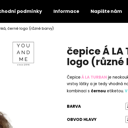
chodní podmínky
Informace
Napište nám
hká, černé logo (různé barvy)
Co potřebujete najít?
čepice Á LA
HLEDAT
logo (různé
Doporučujeme
Čepice
Á LA TURBAN
je neokouk
vrstvy látky a je tedy vhodná n
kombinaci s
černou
etiketou.
V
BARVA
OBVOD HLAVY