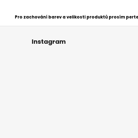
Pro zachování barev a velikosti produktů prosím perte
Z
á
Instagram
p
a
t
í