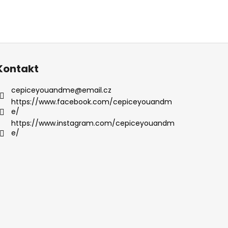
Kontakt
cepiceyouandme
@
email.cz
https://www.facebook.com/cepiceyouandm
e/
https://www.instagram.com/cepiceyouandm
e/