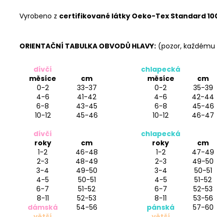
Vyrobeno z
certifikované látky Oeko-Tex Standard 10
ORIENTAČNÍ TABULKA OBVODŮ HLAVY:
(pozor, každému d
dívčí
chlapecká
měsíce
cm
měsíce
cm
0-2
33-37
0-2
35-39
4-6
41-42
4-6
42-44
6-8
43-45
6-8
45-46
10-12
45-46
10-12
46-47
dívčí
chlapecká
roky
cm
roky
cm
1-2
46-48
1-2
47-49
2-3
48-49
2-3
49-50
3-4
49-50
3-4
50-51
4-5
50-51
4-5
51-52
6-7
51-52
6-7
52-53
8-11
52-53
8-11
53-56
dámská
54-56
pánská
57-60
větší
větší