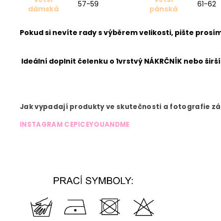
57-59
61-62
dámská
pánská
Pokud si nevíte rady s výběrem velikosti, pište pros
Ideální doplnit čelenku o 1vrstvý NÁKRČNÍK nebo širší
Jak vypadají produkty ve skutečnosti a fotografie z
INSTAGRAM CEPICEYOUANDME