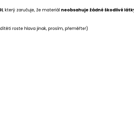
0I
, který zaručuje, že materiál
neobsahuje žádné škodlivé látk
ítěti roste hlava jinak, prosím, přeměřte!)