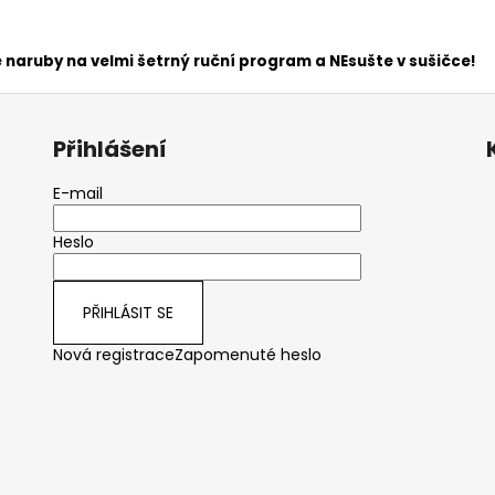
 naruby na velmi šetrný ruční program a NEsušte v sušičce!
Přihlášení
E-mail
Heslo
PŘIHLÁSIT SE
Nová registrace
Zapomenuté heslo