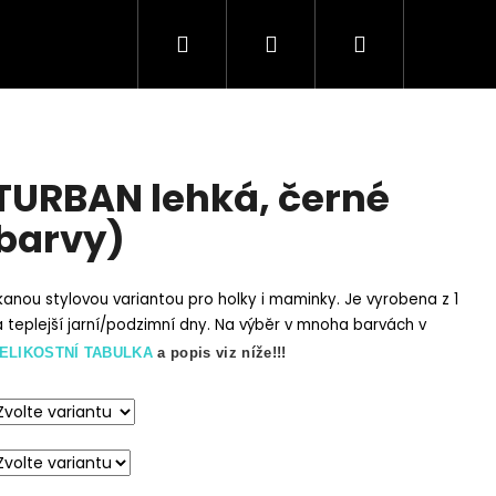
Hledat
Přihlášení
Nákupní
košík
 TURBAN lehká, černé
 barvy)
anou stylovou variantou pro holky i maminky. Je vyrobena z 1
a teplejší jarní/podzimní dny. Na výběr v mnoha barvách v
ELIKOSTNÍ TABULKA
a popis viz níže!!!