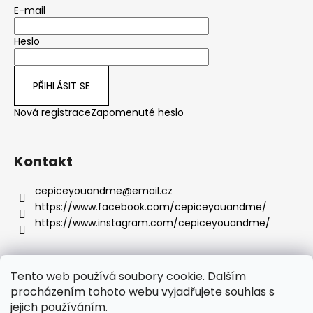
E-mail
Heslo
PŘIHLÁSIT SE
Nová registrace
Zapomenuté heslo
Kontakt
cepiceyouandme
@
email.cz
https://www.facebook.com/cepiceyouandme/
https://www.instagram.com/cepiceyouandme/
Tento web používá soubory cookie. Dalším
procházením tohoto webu vyjadřujete souhlas s
Obchodní podmínky
Podmínky ochrany osobních údajů
Reklamační rád
jejich používáním.