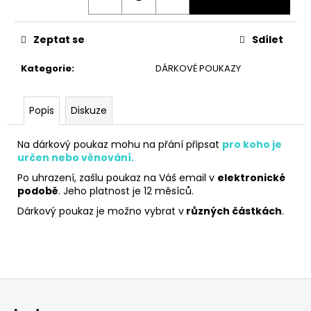
č
u
j
Zeptat se
Sdílet
e
m
Kategorie
:
DÁRKOVÉ POUKAZY
e
Popis
Diskuze
ČEPICE
HOMELLES
LEHKÁ
Na dárkový poukaz mohu na přání připsat
pro koho je
(RŮZNÉ
určen nebo věnování.
BARVY)
Po uhrazení, zašlu poukaz na Váš email v
elektronické
199
podobě
. Jeho platnost je 12 měsíců.
Kč
Dárkový poukaz je možno vybrat v
různých částkách
.
Z
á