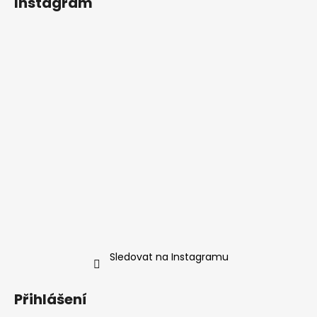
Instagram
p
a
t
í
Sledovat na Instagramu
Přihlášení