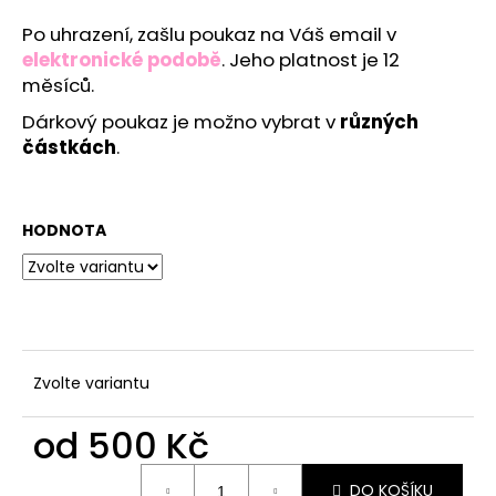
a
Po uhrazení, zašlu poukaz na Váš email v
j
elektronické podobě
. Jeho platnost je 12
í
měsíců.
t
Dárkový poukaz je možno vybrat v
různých
?
částkách
.
HODNOTA
HLEDAT
D
o
Zvolte variantu
p
o
od
500 Kč
r
u
Měrná
DO KOŠÍKU
cena: