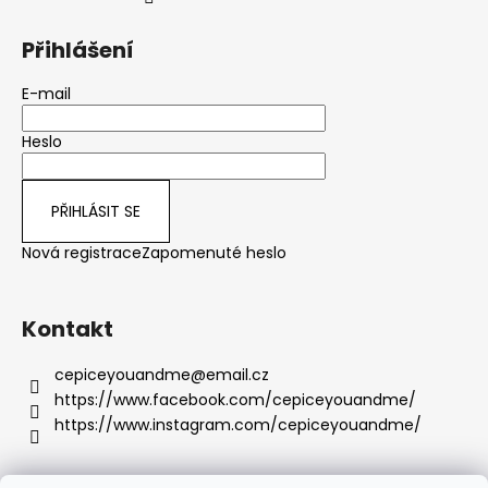
Přihlášení
E-mail
Heslo
PŘIHLÁSIT SE
Nová registrace
Zapomenuté heslo
Kontakt
cepiceyouandme
@
email.cz
https://www.facebook.com/cepiceyouandme/
https://www.instagram.com/cepiceyouandme/