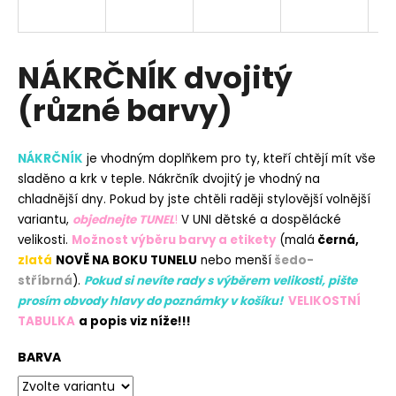
a
j
í
NÁKRČNÍK dvojitý
t
(různé barvy)
?
NÁKRČNÍK
je vhodným doplňkem pro ty, kteří chtějí mít vše
sladěno a krk v teple. Nákrčník dvojitý je vhodný na
chladnější dny. Pokud by jste chtěli raději stylovější volnější
HLEDAT
variantu,
objednejte TUNEL
!
V UNI dětské a dospělácké
velikosti.
Možnost výběru barvy a etikety
(malá
černá,
zlatá
NOVĚ NA BOKU TUNELU
nebo menší
šedo-
D
stříbrná
).
Pokud si nevíte rady s výběrem velikosti, pište
o
prosím obvody hlavy do poznámky v košíku!
VELIKOSTNÍ
p
TABULKA
a popis viz níže!!!
o
r
BARVA
u