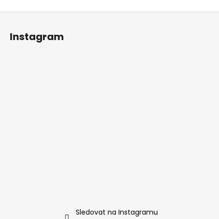
Z
á
Instagram
p
a
t
í
Sledovat na Instagramu