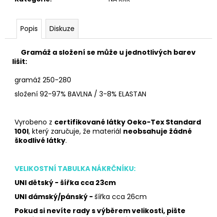
Popis
Diskuze
Gramáž a složení se může u jednotlivých barev
lišit:
gramáž 250-280
složení 92-97% BAVLNA / 3-8% ELASTAN
Vyrobeno z
certifikované látky Oeko-Tex Standard
100I
, který zaručuje, že materiál
neobsahuje žádné
škodlivé látky
.
VELIKOSTNÍ TABULKA NÁKRČNÍKU:
UNI dětský - šířka cca 23cm
UNI dámský/pánský -
šířka cca 26cm
Pokud si nevíte rady s výběrem velikosti, pište