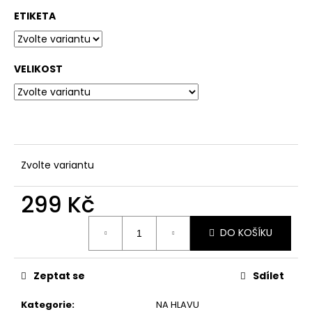
č
u
ETIKETA
j
e
m
VELIKOST
e
ČEPICE
HOMELLES
LEHKÁ
(RŮZNÉ
Zvolte variantu
BARVY)
199
299 Kč
Kč
Měrná
DO KOŠÍKU
cena:
Zeptat se
Sdílet
Kategorie
:
NA HLAVU