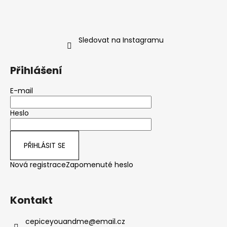
Sledovat na Instagramu
Přihlášení
E-mail
Heslo
PŘIHLÁSIT SE
Nová registrace
Zapomenuté heslo
Kontakt
cepiceyouandme
@
email.cz