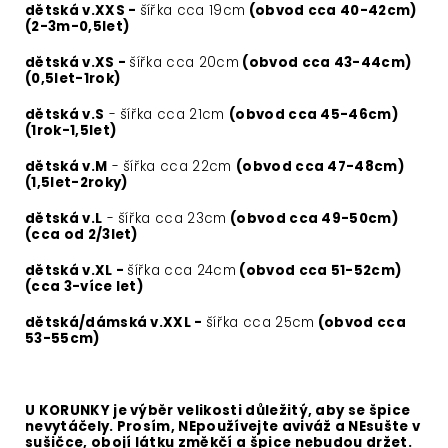
dětská v.XXS -
šířka cca 19cm
(obvod cca 40-42cm)
(2-3m-0,5let)
dětská v.XS -
šířka cca 20cm
(obvod cca 43-44cm)
(0,5let-1rok)
dětská v.S
- šířka cca 21cm
(obvod cca 45-46cm)
(1rok-1,5let)
dětská v.M
- šířka cca 22cm
(obvod cca 47-48cm)
(1,5let-2roky)
dětská v.L
- šířka cca 23cm
(obvod cca 49-50cm)
(cca od 2/3let)
dětská v.XL -
šířka cca 24cm
(obvod cca 51-52cm)
(cca 3-více let)
dětská/dámská v.XXL -
šířka cca 25cm
(obvod cca
53-55cm)
U KORUNKY je výběr velikosti důležitý, aby se špice
nevytáčely. Prosím, NEpoužívejte aviváž a NEsušte v
sušičce, obojí látku změkčí a špice nebudou držet.