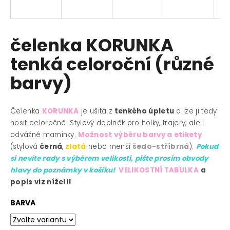
a
j
í
čelenka KORUNKA
t
tenká celoroční (různé
?
barvy)
Čelenka
KORUNKA
je ušita z
tenkého úpletu
a lze ji tedy
HLEDAT
nosit celoročně!
Stylový doplněk pro holky, frajery, ale i
odvážné maminky.
Možnost výběru barvy a etikety
(stylová
černá
,
zlatá
nebo menší
šedo-stříbrná
).
Pokud
si nevíte rady s výběrem velikosti, pište prosím obvody
D
hlavy do poznámky v košíku!
VELIKOSTNÍ TABULKA
a
o
popis viz níže!!!
p
o
BARVA
r
u