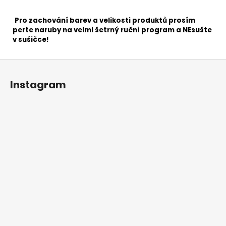
Pro zachování barev a velikosti produktů prosím
perte naruby na velmi šetrný ruční program a NEsušte
v sušičce!
Z
á
Instagram
p
a
t
í