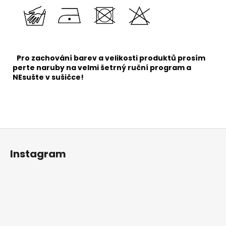
Pro zachování barev a velikosti produkt
ů prosím
perte naruby na velmi šetrný ruční program a
NEsušte v sušičce!
Z
á
Instagram
p
a
t
í