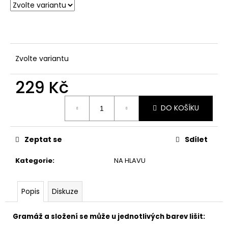
č
u
j
e
m
e
Zvolte variantu
229 Kč
ČEPICE
HOMELLES
Měrná
LEHKÁ
DO KOŠÍKU
cena:
(RŮZNÉ
BARVY)
199
Zeptat se
Sdílet
Kč
Kategorie
:
NA HLAVU
Popis
Diskuze
Gramáž a složení se může u jednotlivých barev lišit: