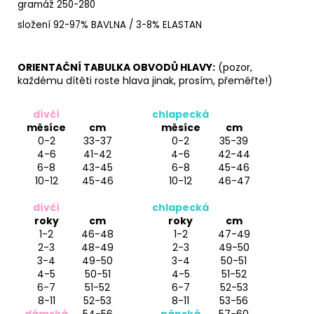
gramáž 250-280
složení 92-97% BAVLNA / 3-8% ELASTAN
ORIENTAČNÍ TABULKA OBVODŮ HLAVY:
(pozor,
každému dítěti roste hlava jinak, prosím, přeměřte!)
dívčí
chlapecká
měsíce
cm
měsíce
cm
0-2
33-37
0-2
35-39
4-6
41-42
4-6
42-44
6-8
43-45
6-8
45-46
10-12
45-46
10-12
46-47
dívčí
chlapecká
roky
cm
roky
cm
1-2
46-48
1-2
47-49
2-3
48-49
2-3
49-50
3-4
49-50
3-4
50-51
4-5
50-51
4-5
51-52
6-7
51-52
6-7
52-53
8-11
52-53
8-11
53-56