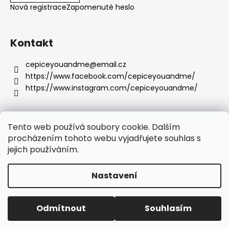
Nová registrace
Zapomenuté heslo
Kontakt
cepiceyouandme
@
email.cz
https://www.facebook.com/cepiceyouandme/
https://www.instagram.com/cepiceyouandme/
Tento web používá soubory cookie. Dalším
procházením tohoto webu vyjadřujete souhlas s
Obchodní podmínky
Podmínky ochrany osobních údajů
Reklamační rád
jejich používáním.
Nastavení
Vytvořil Shoptet
Copyright 2026
eshop YOUANDME
. Všechna práva
DÁREK k objednávce nad 1000 Kč a doprava ZDARMA nad
Odmítnout
Souhlasím
vyhrazena.
Upravit nastavení cookies
2000 Kč!