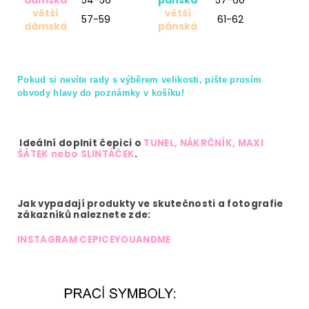
dámská
54-56
pánská
57-60
větší
větší
57-59
61-62
dámská
pánská
Pokud si nevíte rady s výběrem velikosti, pište prosím
obvody hlavy do poznámky v košíku!
Ideální doplnit čepici o
TUNEL, NÁKRČNÍK, MAXI
ŠÁTEK nebo SLINTÁČEK
.
Jak vypadají produkty ve skutečnosti a fotografie
zákazníků naleznete zde:
INSTAGRAM
CEPICEYOUANDME