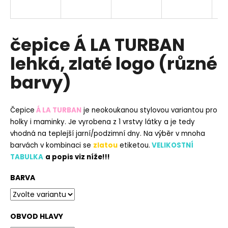
a
j
í
čepice Á LA TURBAN
t
lehká, zlaté logo (různé
?
barvy)
Čepice
Á LA TURBAN
je neokoukanou stylovou variantou pro
HLEDAT
holky i maminky. Je vyrobena z 1 vrstvy látky a je tedy
vhodná na teplejší jarní/podzimní dny. Na výběr v mnoha
barvách v kombinaci se
zlatou
etiketou.
VELIKOSTNÍ
TABULKA
a popis viz níže!!!
D
o
BARVA
p
o
r
OBVOD HLAVY
u